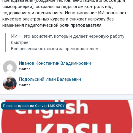
преподавателя (создание тестов, аннотаций, вопросов для
самопроверки), сохраняя за педагогом контроль над
содержанием и оцениванием. Использование ИИ повышает
качество электронных курсов и снижает нагрузку без
изменения педагогической роли преподавателя.
ИИ — это ассистент, который делает черновую работу
быстрее.
Все решения остаются за преподавателем.
Иванов Константин Владимирович
Учитель
Подольский Иван Валерьевич
Учитель
Иностранный язык (общий курс для всех направлений)
Перенос курсов из Canvas LMS КРСУ