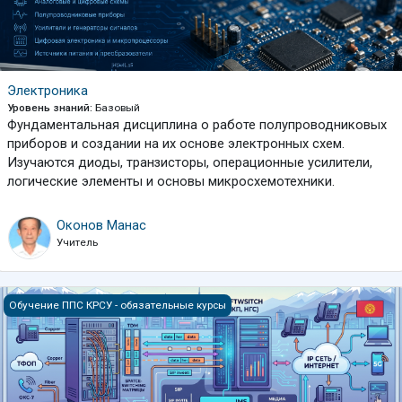
Электроника
Уровень знаний
:
Базовый
Фундаментальная дисциплина о работе полупроводниковых
приборов и создании на их основе электронных схем.
Изучаются диоды, транзисторы, операционные усилители,
логические элементы и основы микросхемотехники.
Оконов Манас
Учитель
Системы коммутации
Обучение ППС КРСУ - обязательные курсы