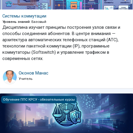
Системы коммутации
Уровень знаний
:
Базовый
Дисциплина изучает принципы построения узлов связи и
способы соединения абонентов. В центре внимания —
архитектура автоматических телефонных станций (АТС),
технологии пакетной коммутации (IP), программные
коммутаторы (Softswitch) и управление трафиком в
современных сетях.
Оконов Манас
Учитель
Цифровые платформы в экспертной деятельности
Обучение ППС КРСУ - обязательные курсы