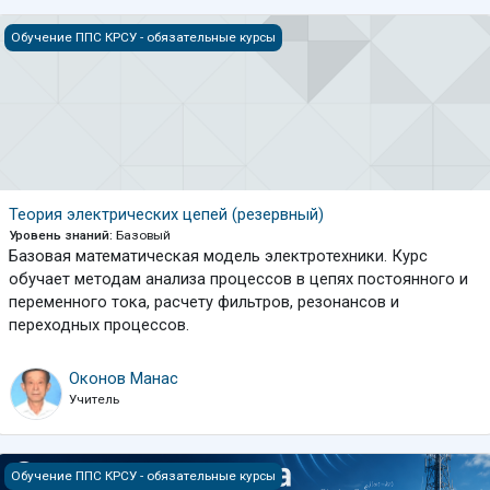
Теория электрических цепей (резервный)
Обучение ППС КРСУ - обязательные курсы
Теория электрических цепей (резервный)
Уровень знаний
:
Базовый
Базовая математическая модель электротехники. Курс
обучает методам анализа процессов в цепях постоянного и
переменного тока, расчету фильтров, резонансов и
переходных процессов.
Оконов Манас
Учитель
Электродинамика и распостранение радиоволн
Обучение ППС КРСУ - обязательные курсы