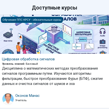
Доступные курсы
Цифровая обработка сигналов
Обучение ППС КРСУ - обязательные курсы
Цифровая обработка сигналов
Уровень знаний
:
Базовый
Дисциплина о математических методах преобразования
сигналов программным путем. Изучаются алгоритмы
фильтрации, быстрое преобразование Фурье (БПФ), сжатие
данных и очистка сигналов от шумов и эха
Оконов Манас
Учитель